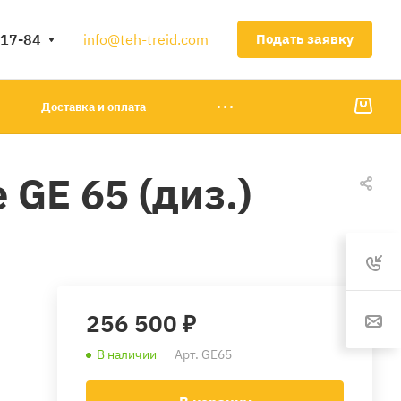
-17-84
info@teh-treid.com
Подать заявку
Доставка и оплата
GE 65 (диз.)
256 500 ₽
В наличии
Арт.
GE65