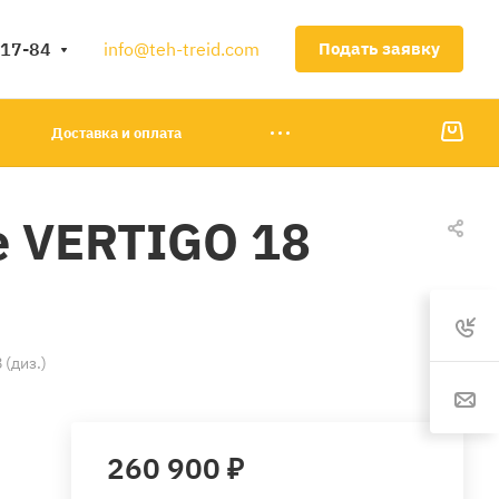
-17-84
info@teh-treid.com
Подать заявку
Доставка и оплата
 VERTIGO 18
(диз.)
260 900 ₽