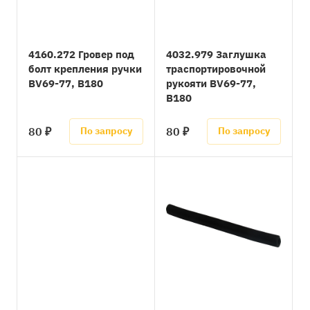
4160.272 Гровер под
4032.979 Заглушка
болт крепления ручки
траспортировочной
BV69-77, B180
рукояти BV69-77,
B180
80 ₽
80 ₽
По запросу
По запросу