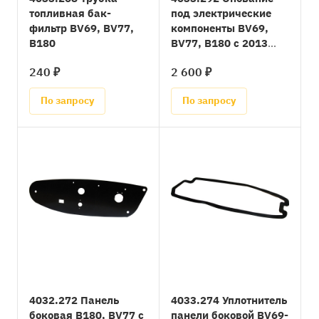
топливная бак-
под электрические
фильтр BV69, BV77,
компоненты BV69,
B180
BV77, B180 с 2013
года
240 ₽
2 600 ₽
По запросу
По запросу
4032.272 Панель
4033.274 Уплотнитель
боковая B180, BV77 с
панели боковой BV69-