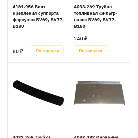
4161.956 Болт
4033.269 Трубка
крепления суппорта
топливная фильтр-
форсунки BV69, BV77,
насос BV69, BV77,
B180
B180
240 ₽
80 ₽
По запросу
По запросу
4033.268 Трубка
4033.292 Онование