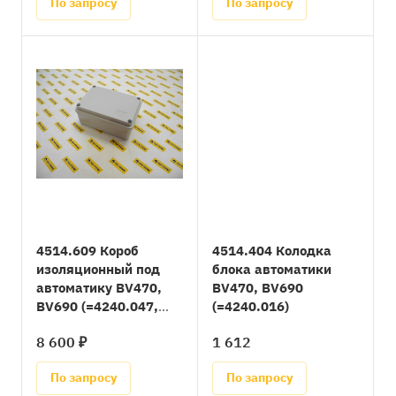
По запросу
По запросу
4514.609 Короб
4514.404 Колодка
изоляционный под
блока автоматики
автоматику BV470,
BV470, BV690
BV690 (=4240.047,
(=4240.016)
4514.141, 4514.565,
8 600 ₽
1 612
4514.799)
По запросу
По запросу