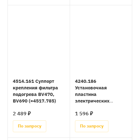
4514.161 Суппорт
4240.186
крепления фильтра
Установочная
подогрева BV470,
пластина
BV690 (=4517.785)
электрических
компонентов в блоке
2 489 ₽
1 596 ₽
термостата BV470,
BV690
По запросу
По запросу