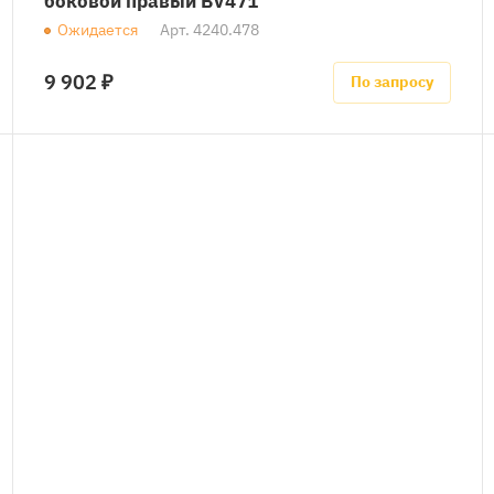
боковой правый BV471
Ожидается
Арт.
4240.478
9 902 ₽
По запросу