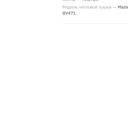
Модель тепловой пушки
—
Mast
BV471