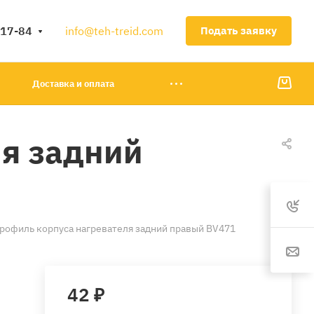
-17-84
info@teh-treid.com
Подать заявку
Доставка и оплата
ля задний
рофиль корпуса нагревателя задний правый BV471
42 ₽