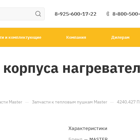
8-925-600-17-22
8-800-500
ти и комплектующие
Компания
Дилерам
 корпуса нагревате
—
—
асти Master
Запчасти к тепловым пушкам Master
4240.427 П
Характеристики
Бренд
—
MASTER