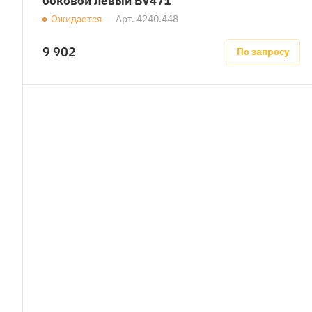
боковой левый BV471
Ожидается
Арт.
4240.448
9 902
По запросу