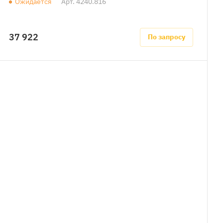
Ожидается
Арт.
4240.816
37 922
По запросу