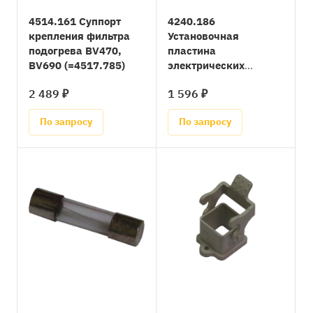
4514.161 Суппорт
4240.186
крепления фильтра
Установочная
подогрева BV470,
пластина
BV690 (=4517.785)
электрических
компонентов в блоке
2 489 ₽
1 596 ₽
термостата BV470,
BV690
По запросу
По запросу