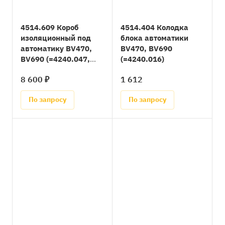
4514.609 Короб
4514.404 Колодка
изоляционный под
блока автоматики
автоматику BV470,
BV470, BV690
BV690 (=4240.047,
(=4240.016)
4514.141, 4514.565,
8 600 ₽
1 612
4514.799)
По запросу
По запросу